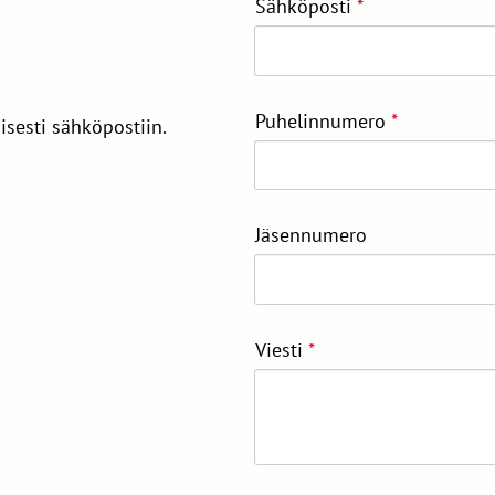
Sähköposti
*
Puhelinnumero
*
sesti sähköpostiin.
Jäsennumero
Viesti
*