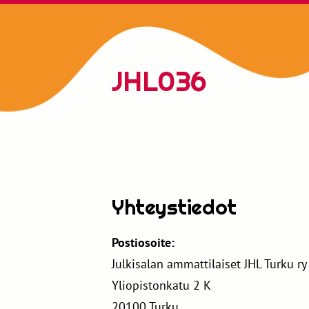
Siirry
sivun
sisältöön
JHL036
Yhteystiedot
Postiosoite:
Julkisalan ammattilaiset JHL Turku r
Yliopistonkatu 2 K
20100 Turku