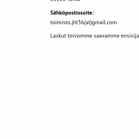
Sähköpostiosoite:
toimisto.jhl36(at)gmail.com
Laskut toivomme saavamme ensisijai