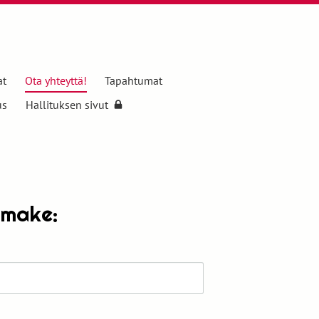
at
Ota yhteyttä!
Tapahtumat
us
Hallituksen sivut
omake: