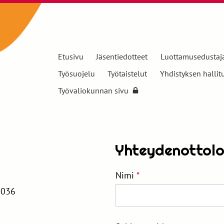
Etusivu
Jäsentiedotteet
Luottamusedustaj
Työsuojelu
Työtaistelut
Yhdistyksen hallit
Työvaliokunnan sivu
Yhteydenottol
Nimi
*
y 036