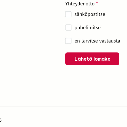
Yhteydenotto
*
sähköpostitse
puhelimitse
en tarvitse vastausta
Lähetä lomake
6