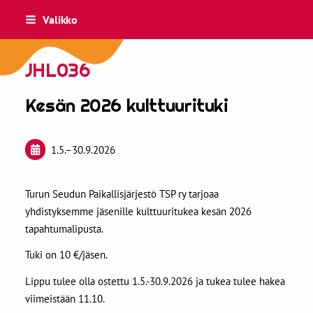
Siirry
Valikko
sivun
sisältöön
JHL036
Kesän 2026 kulttuurituki
1.5.
–
30.9.2026
Turun Seudun Paikallisjärjestö TSP ry tarjoaa
yhdistyksemme jäsenille kulttuuritukea kesän 2026
tapahtumalipusta.
Tuki on 10 €/jäsen.
Lippu tulee olla ostettu 1.5.-30.9.2026 ja tukea tulee hakea
viimeistään 11.10.